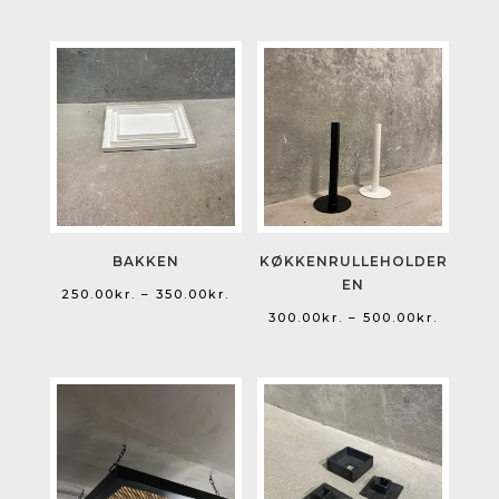
BAKKEN
KØKKENRULLEHOLDER
EN
Prisinterval:
250.00
kr.
–
350.00
kr.
Prisinte
300.00
kr.
–
500.00
kr.
250.00kr.
300.00k
til
til
350.00kr.
500.00k