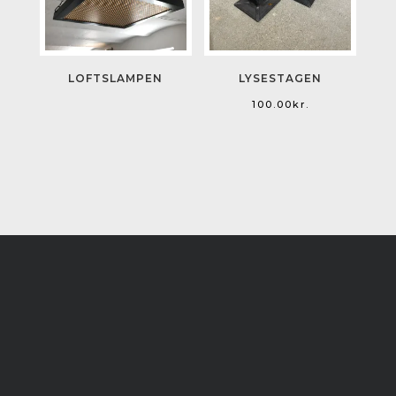
LOFTSLAMPEN
LYSESTAGEN
100.00
kr.
Hos Simple Made hylder vi enkeltheden
og præcisionen i dansk design og
håndværk. Alle vores produkter er født,
designet og produceret i Danmark, klar
til at blive en del af dit hjem uden
besvær. Vi tror på at skabe smukke,