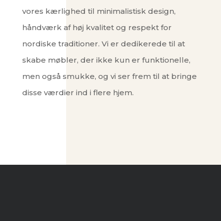
vores kærlighed til minimalistisk design,
håndværk af høj kvalitet og respekt for
nordiske traditioner. Vi er dedikerede til at
skabe møbler, der ikke kun er funktionelle,
men også smukke, og vi ser frem til at bringe
disse værdier ind i flere hjem.
Hos Simple Made hylder vi enkeltheden
og præcisionen i dansk design og
håndværk. Alle vores produkter er født,